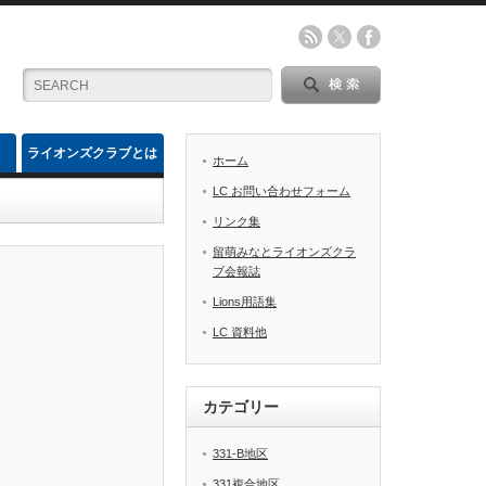
ライオンズクラブとは
ホーム
LC お問い合わせフォーム
リンク集
留萌みなとライオンズクラ
ブ会報誌
Lions用語集
LC 資料他
カテゴリー
331-B地区
331複合地区