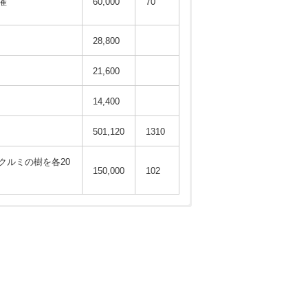
催
60,000
70
28,800
21,600
14,400
501,120
1310
クルミの樹を各20
150,000
102
 実知夫 会計 L.古川 義信
山 知
 将一
 義則
 紀男
 義信
 政雄
 義廣
 房尾
会計 L.村田 正二
会計 L.北島 晋作
会計 L.渡邊 昭治
会計 L.大石 政雄
会計 L.藤井 義則
会計 L.岩田 彰益
会計 L.佐々木 時雄
会計 L.本間 紀男
金銭
金銭
金銭
金銭
金銭
金銭
金銭
労力
労力
労力
労力
労力
労力
労力
労力
労力
ィ
金銭ACT
金銭ACT
ACT
ACT
ACT
ACT
ACT
ACT
ACT
ACT
ACT
ACT
ACT
ACT
ACT
ACT
ACT
ACT