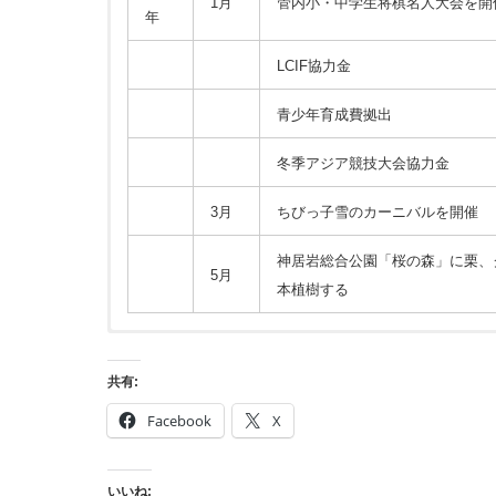
1月
管内小・中学生将棋名人大会を開
年
LCIF協力金
青少年育成費拠出
冬季アジア競技大会協力金
3月
ちびっ子雪のカーニバルを開催
神居岩総合公園「桜の森」に栗、
5月
本植樹する
23代会長 L.荒見 一義 幹事 L.岡﨑
25代会長 L.田村 清吉 幹事 L.畠
27代会長 L.工藤 俊一 幹事 L.鈴木
29代会長 L.畠山 知 幹事 L.藤井
31代会長 L.中川 修光 幹事 L.本間
33代会長 L.渡邊 昭治 幹事 L.古川
35代会長 L.西田 政雄 幹事 L.大石
37代会長 L.橋詰 弘 幹事 L.東原
39代会長 L.大石 政雄 幹事 L.夏井
共有:
Facebook
X
年
年
年
年
年
年
年
年
年
月
月
月
月
月
月
月
月
月
アクティビティ
アクティビティ
アクティビティ
アクティビティ
アクティビティ
アクティビティ
アクティビティ
アクティビティ
アクティビテ
いいね: