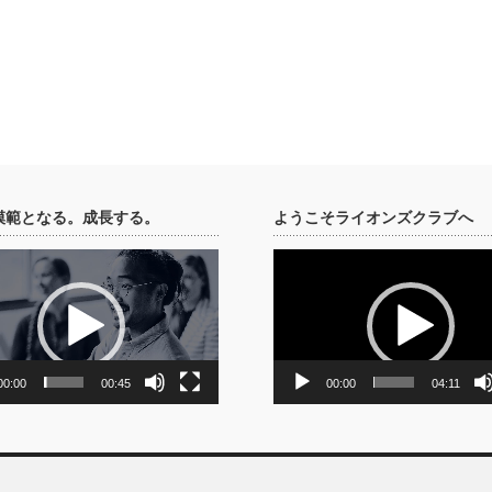
開催され、市中パ
会・市中パレード
場を清掃奉仕をす
ード参加協力
協力
を開催
210,309
130,800
210,000
20,000
55
36
38
42
189
27
208
42
180
催
会を開催、入賞チ
収穫用コンテナ
内会へ花の苗木を
173,918
375
157,120
315
ード参加協力
を開催
22,050
155,622
183,858
185,000
164,000
304
152
99
36
84
36
ンズ杯を贈る
催
150,975
322
164
パレードへ参加協
会を開催、入賞チ
ーンに協力
成
ール大会を開催
20,000
10,000
158,800
273,294
178,882
52
19
105
152
254
ンズ杯を贈る
レードに参加協
模範となる。成長する。
ようこそライオンズクラブへ
63
21,600
決起大会、市中
協力し、市内各所
189,120
152
を開催
を開催
狩り
合同参加
209,068
246,185
250,178
47,980
286
260
210
50
45
24
動
画
Cと合同ACTであ
16
プ
7,200
レ
入ティッシュとお
会・市中パレード
285,000
136,800
300
86
ー
281,700
25,777
25,000
257,536
99
244
325
22
28,000
2
ヤ
ー
力
10,000
パレードへ参加協
5,000
34
00:00
00:45
00:00
04:11
を実施し、冷菓を
36,050
250,000
641
具2点贈呈
128,625
193,876
262,497
48,204
259,934
154.5
189
5
126
を行う
250,000
478
全特別キャンペー
し、第1回やん衆あ
100,000
2
と安全運転の呼び
を実施し、冷菓を
物乱用防止キャン
し交通安全・麻薬
370,213
13
1137
の波運動へ参加
537,211
46,852
387,345
34,470
10.5
252
522
23