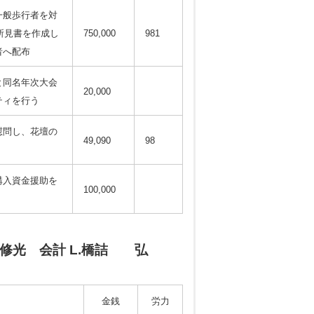
一般歩行者を対
、所見書を作成し
750,000
981
者へ配布
と同名年次大会
20,000
ティを行う
慰問し、花壇の
49,090
98
購入資金援助を
100,000
 修光
会計 L.橋詰 弘
金銭
労力