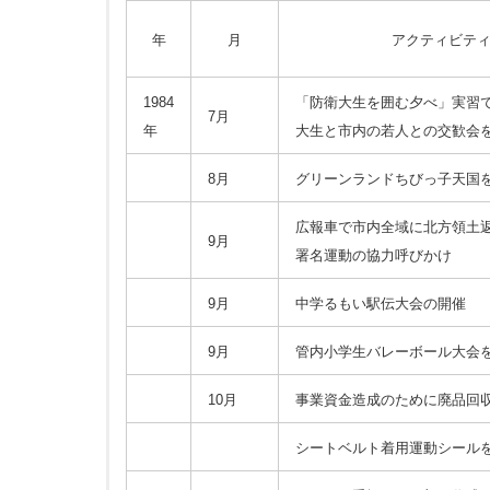
年
月
アクティビテ
1984
「防衛大生を囲む夕べ」実習
7月
年
大生と市内の若人との交歓会
8月
グリーンランドちびっ子天国
広報車で市内全域に北方領土
9月
署名運動の協力呼びかけ
9月
中学るもい駅伝大会の開催
9月
管内小学生バレーボール大会
10月
事業資金造成のために廃品回
シートベルト着用運動シール