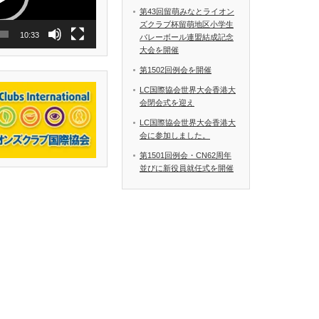
第43回留萌みなとライオン
ズクラブ杯留萌地区小学生
10:33
バレーボール連盟結成記念
大会を開催
第1502回例会を開催
LC国際協会世界大会香港大
会閉会式を迎え
LC国際協会世界大会香港大
会に参加しました。
第1501回例会・CN62周年
並びに新役員就任式を開催