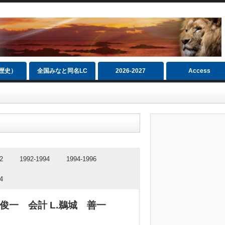
（歴史）
全国みなと同名LC
2026‐2027
Access
2
1992-1994
1994-1996
4
 俊一
会計 L.鵜城 善一