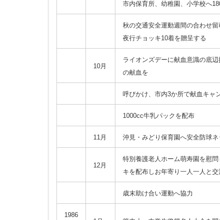
市内保育所、幼稚園、小学校へ18
秋の交通安全運動週間の合わせ留
夜行チョッキ10着を贈呈する
ライオンズデーに献血意識の底辺
10月
の献血を
呼びかけ、市内3か所で献血キャ
1000cc牛乳パックを配布
11月
沖見・みどり保育園へ安全防球ネ
特別養護老人ホーム萌寿園を慰問
12月
キを配布しお年寄り一人一人と交
歳末助け合い運動へ協力
1986