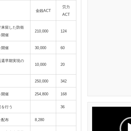
労力
ィ
金銭ACT
ACT
で来留した防衛
210,000
124
を開催
を開催
30,000
60
返還早期実現の
10,000
20
250,000
342
を開催
254,800
168
収を行う
36
動
画
プ
を配布
8,280
レ
ー
ヤ