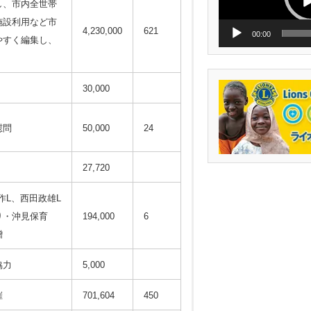
成し、市内全世帯
ー
施設利用など市
4,230,000
621
00:00
やすく編集し、
30,000
慰問
50,000
24
27,720
作L、西田政雄L
り・沖見保育
194,000
6
贈
協力
5,000
催
701,604
450