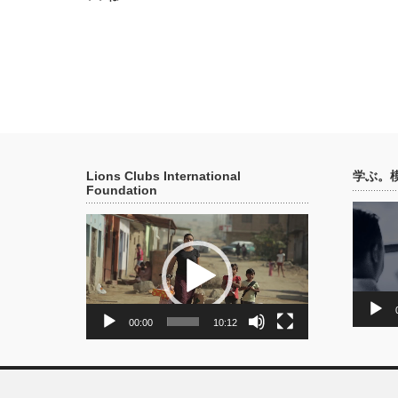
1986
1988
1990
1992
1994
1996
1998
2000
2002
7月
7月
7月
7月2
7月2
市民と自衛隊のふれあいマーチが
留萌商工会議所交通安全総決起大
海辺のクリーン作戦へ塩見海水浴
7月
7月
7月
7月
防衛大生を囲む会を開催
防衛大生を囲む夕べを開催
交通安全総決起大会及び市中パレ
薬物乱用防止推進啓発事業に参加
留萌管内小学生バレーボール大会
海水浴場クリーン作戦
年
年
年
年
年
年
年
年
年
20日
17日
20日
日
日
レードへ参加協力
参加
る
7月
7月
7月
7月
7月
日米中学・高校生国際交流会を開
第９回管内小学生バレーボール大
小規模作業所ふれあいの家に野菜
市民花いっぱい運動へ協力、各町
管内小学生バレーボール大会開催
7月
7月
防大生を囲む夕べの開催
交通安全総決起大会及び市中パレ
防大生を囲む夕べの開催
第19回小学生バレーボール大会
20日
25日
21日
21日
21日
ームへ栄誉を称えメダル・ライオ
30個贈呈
運搬、配布する
CN
管内小学生バレーボール大会を開
8月
浜中海水浴場清掃奉仕
記A
7月
7月
7月
7月
7月
第9回交通安全総決起大会・市中
第7回管内小学生バレーボール大
7月
7月
留萌市12時間交通安全キャンペ
防大生を囲む夕べの開催
手をつなぐ親の会 全道大会に助
第17回留萌管内小学生バレーボ
市民花の会に助成 (H14年度分)
30日
13日
21日
23日
26日
力
ームへ栄誉を称えメダル・ライオ
交通安全総決起大会並びに市中パ
Lions Clubs International
学ぶ。
8月
青少年育成費拠出
Foundation
7月
7月
7月
7月
7月
8月3
力
防衛大生を囲む夕べを開催
留萌商工会議所主催の交通安全総
夏の特別交通安全キャンペーンへ
7月
留萌管内小学生バレーボール大会
留萌管内小学生バレーボール大会
かもめ作業所の園生とサクランボ
やん衆あんどん祭りに留萌LCと
動
24日
21日
29日
25日
日
パレード参加
でシートベルト着用啓発を行う
動
画
北方領土返還講演会の参加協力
第3回やん衆あんどん祭りに留萌L
画
プ
身障者スポーツ大会協力金
プ
レ
８月
7月
8月3
8月7
7月
8月
7月
んどんを製作し参加、沿道で標語
留萌商工会議所交通安全総決起大
防衛大生を囲む夕べを開催
レ
ー
海上自衛隊と市民の集いに協力
やん衆あんどん祭りに参加協力
やん衆行灯祭りに参加
献眼登録啓発運動を実施 21名
特別養護老人ホーム萌寿園を慰問
ー
ヤ
30日
日
日
27日
25日
菓子を配り交通安全啓発を行う
参加
ヤ
ー
北海道交通安全指導員研修会に協
第7回交通安全総決起大会・市中
ー
8月
CN
８月
8月6
8月3
8月7
8月5
9月1
交通安全キャンペーンを行う
まつりにて交通安全キャンペーン
力
9月
中学るもい駅伝大会の開催
00:00
10:12
やん衆あんどん祭りに参加協力
障害児留萌母子通園センターに遊
やん衆あんどん祭りに参加
第27回中学るもい駅伝大会を開催
記A
日
日
日
日
日
配布し沿道の市民へ交通安全啓発
9月
中学るもい駅伝大会開催
海水浴シーズンに２４時間交通安
第24回留萌商工港祭りへ初参加
留萌市に水害見舞金を贈る
８月
8月6
9月8
9月6
8月5
9月
8月
ンを行い市内でシートベルト着用
まつりにて交通安全キャンペーン
やん衆あんどん祭りに合わせて薬
んどん祭りへあんどん1基を作成
第22回中学るもい駅伝を開催
第24回中学るもい駅伝大会開催
留萌商工会議所主催 交通安全旗