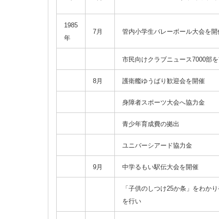
1985
7月
管内小学生バレーボール大会を開
年
市民向けクラブニュース7000部
8月
護衛艦ゆうばり歓迎会を開催
身障者スポーツ大会へ協力金
青少年育成費の拠出
ユニバーシアード協力金
9月
中学るもい駅伝大会を開催
「子供のしつけ25か条」をわか
を行い