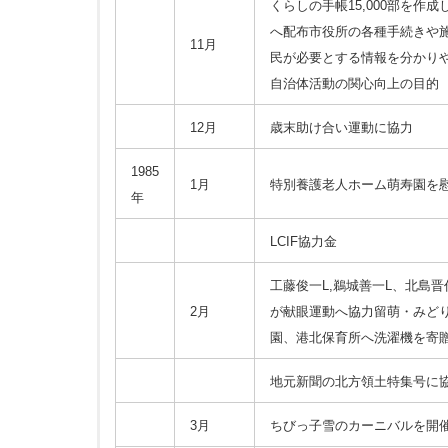
くらしの手帳15,000部を作
へ配布市役所の各種手続きや
11月
民が必要とする情報を分かり
自治体活動の関心向上の目的
12月
歳末助け合い運動に協力
1985
1月
特別養護老人ホーム萌寿園を
年
LCIF協力金
工藤俊一L,鵜城善一L、北島晋
2月
が献眼運動へ協力留萌・みど
園、港北保育所へ洗濯機を寄
地元新聞の北方領土特集号に
3月
ちびっ子雪のカーニバルを開