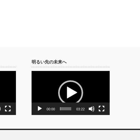
明るい先の未来へ
動
画
プ
レ
ー
ヤ
ー
00:00
03:22