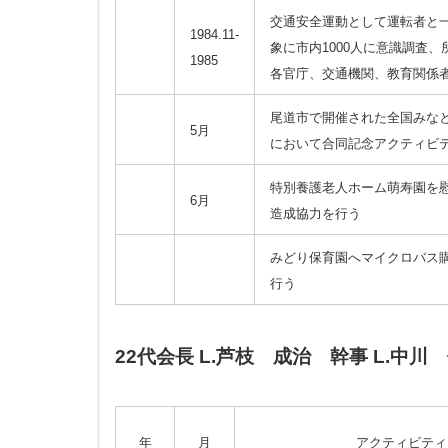
交通安全運動として運転者と
1984.11-
象に市内1000人に意識調査
1985
各官庁、交通機関、教育関係
尾道市で開催された全国みな
5月
において合同記念アクティビ
特別養護老人ホーム萌寿園を
6月
造成協力を行う
みどり保育園へマイクロバス
行う
22代会長 L.芦枝 成治 幹事 L.中川
年
月
アクティビティ