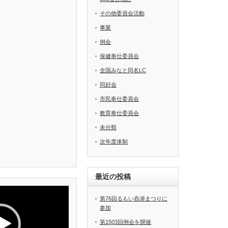
その他委員会活動
事業
例会
保健奉仕委員会
全国みなと同名LC
同好会
市民奉仕委員会
教育奉仕委員会
未分類
次年度体制
最近の投稿
第76回るもい呑涛まつりに
参加
第1503回例会を開催