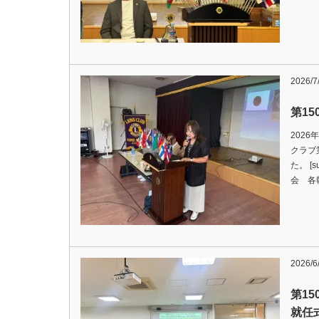
2026/7
第1
202
クラブ
た。 [s
会 各
2026/6
第1
就任