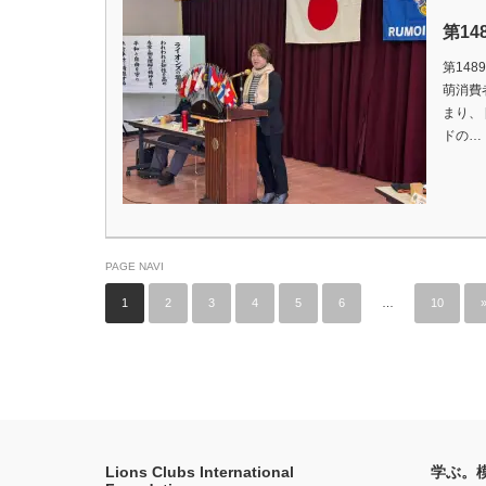
第1
第148
萌消費
まり、 [
ドの…
PAGE NAVI
1
2
3
4
5
6
…
10
Lions Clubs International
学ぶ。