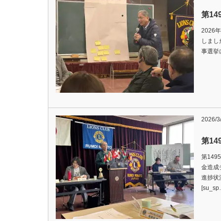
第14
2026
しました。
事選挙に
2026/3
第1
第149
金造成
進捗状況
[su_s