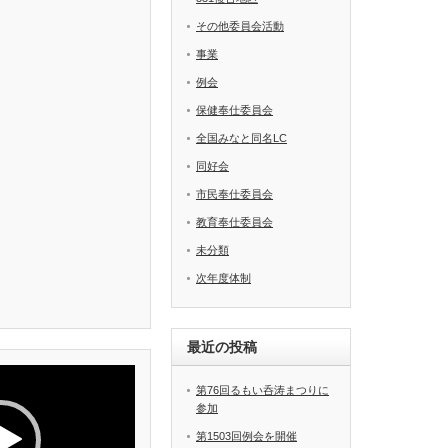
その他委員会活動
事業
例会
保健奉仕委員会
全国みなと同名LC
同好会
市民奉仕委員会
教育奉仕委員会
未分類
次年度体制
最近の投稿
第76回るもい呑涛まつりに
参加
第1503回例会を開催