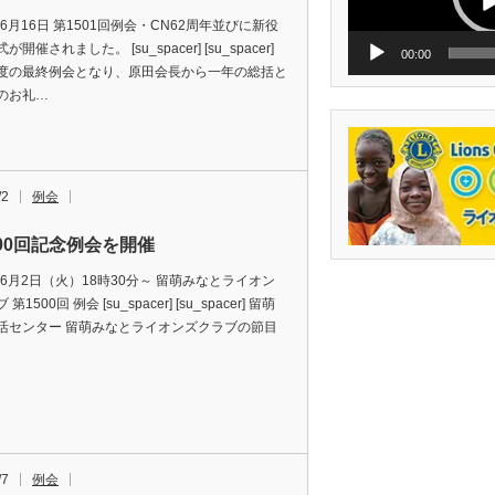
ー
年6月16日 第1501回例会・CN62周年並びに新役
開催されました。 [su_spacer] [su_spacer]
00:00
度の最終例会となり、原田会長から一年の総括と
のお礼…
/2
例会
500回記念例会を開催
年6月2日（火）18時30分～ 留萌みなとライオン
第1500回 例会 [su_spacer] [su_spacer] 留萌
活センター 留萌みなとライオンズクラブの節目
/7
例会