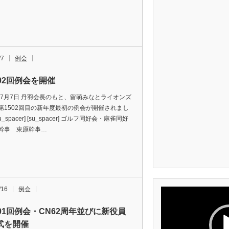
/7
例会
502回例会を開催
6年7月7日 丹羽会長のもと、留萌みなとライオンズ
第1502回目の新年度最初の例会が開催されまし
u_spacer] [su_spacer] ゴルフ同好会・麻雀同好
幹事 東原幹事…
/16
例会
動
画
プ
501回例会・CN62周年並びに新役員
レ
ー
式を開催
ヤ