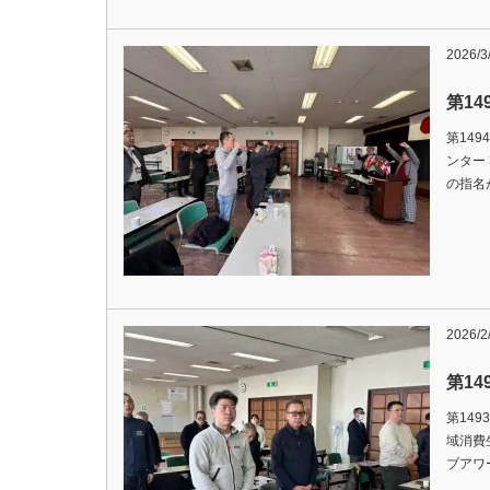
2026/3
第1
第149
ンター
の指名が行
2026/2
第1
第149
域消費生
ブアワード