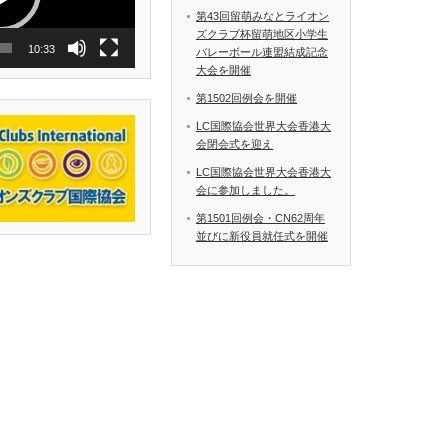
第43回留萌みなとライオン
ズクラブ杯留萌地区小学生
10:33
バレーボール連盟結成記念
大会を開催
第1502回例会を開催
LC国際協会世界大会香港大
会閉会式を迎え
LC国際協会世界大会香港大
会に参加しました。
第1501回例会・CN62周年
並びに新役員就任式を開催