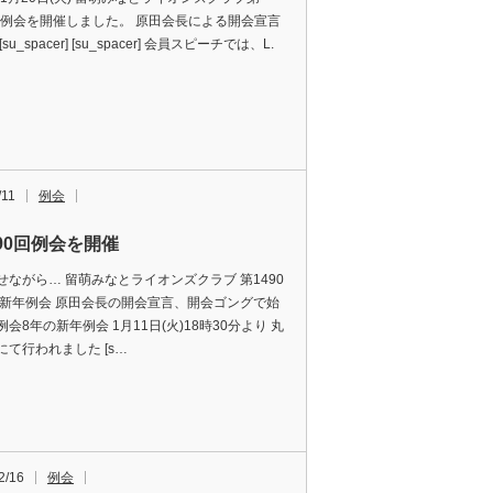
1回例会を開催しました。 原田会長による開会宣言
su_spacer] [su_spacer] 会員スピーチでは、L.
/11
例会
490回例会を開催
せながら… 留萌みなとライオンズクラブ 第1490
 新年例会 原田会長の開会宣言、開会ゴングで始
会8年の新年例会 1月11日(火)18時30分より 丸
にて行われました [s…
2/16
例会