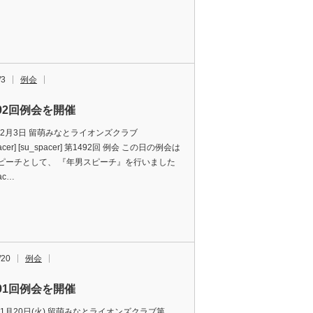
/3
例会
492回例会を開催
6年2月3日 留萌みなとライオンズクラブ
pacer] [su_spacer] 第1492回 例会 この日の例会は
ピーチとして、 『年男スピーチ』を行いました
pac…
/20
例会
491回例会を開催
年1月20日(火) 留萌みなとライオンズクラブ第