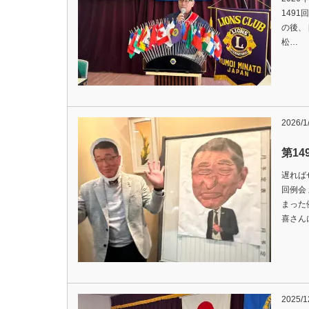
149
の後、 [
松…
2026/1
第1
遅れば
回例会
まった例
喜さん
2025/1