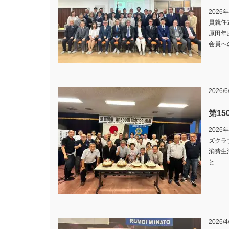
2026
員就任式が
原田年
会員へ
2026/6
第1
2026
ズクラブ 
消費生
と…
2026/4