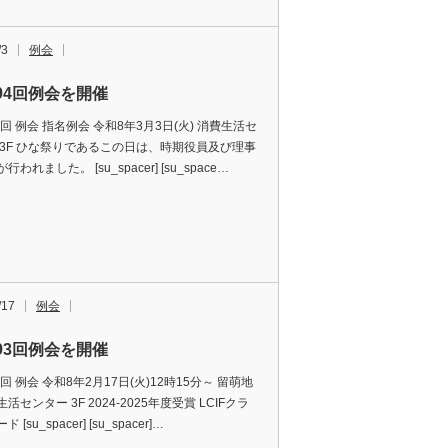
/3
例会
494回例会を開催
4回 例会 指名例会️ 令和8年3月3日(火) 消費生活セ
 3F ひな祭りであるこの日は、時期役員及び理事
われました。 [su_spacer] [su_space…
/17
例会
493回例会を開催
3回 例会 令和8年2月17日(火)12時15分～ 留萌地
活センター 3F 2024-2025年度受賞 LCIFクラ
 [su_spacer] [su_spacer]…