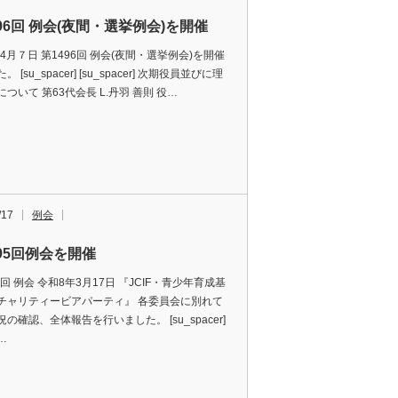
96回 例会(夜間・選挙例会)を開催
年4月７日 第1496回 例会(夜間・選挙例会)を開催
 [su_spacer] [su_spacer] 次期役員並びに理
ついて 第63代会長 L.丹羽 善則 役…
/17
例会
495回例会を開催
5回 例会 令和8年3月17日 『JCIF・青少年育成基
チャリティービアパーティ』 各委員会に別れて
の確認、全体報告を行いました。 [su_spacer]
p…