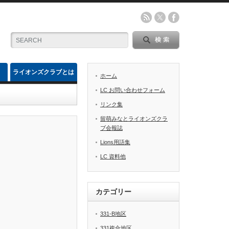
ライオンズクラブとは
ホーム
LC お問い合わせフォーム
リンク集
留萌みなとライオンズクラ
ブ会報誌
Lions用語集
LC 資料他
カテゴリー
331-B地区
331複合地区