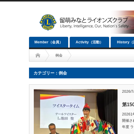
Member（会員）
Activity（活動）
History
例会
カテゴリー：例会
2026/7
第1
2026
開催されま
年度 