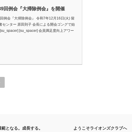
489回例会『大掃除例会』を開催
9回例会『大掃除例会』 令和7年12月16日(火) 留
者センター 原田則子 会長による開会ゴングで始
su_spacer] [su_spacer] 会員満足度向上アワー
»
模範となる。成長する。
ようこそライオンズクラブへ