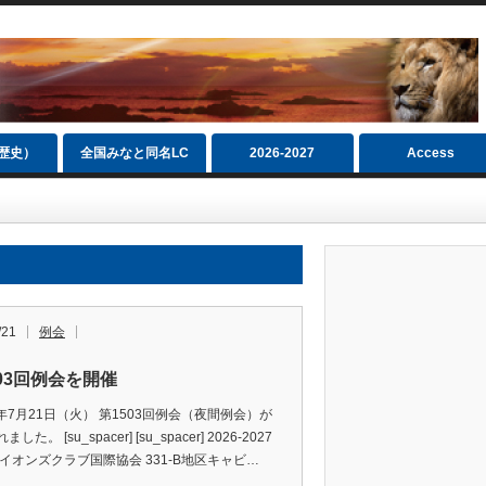
（歴史）
全国みなと同名LC
2026‐2027
Access
/21
例会
503回例会を開催
1年7月21日（火） 第1503回例会（夜間例会）が
した。 [su_spacer] [su_spacer] 2026-2027
ライオンズクラブ国際協会 331-B地区キャビ…