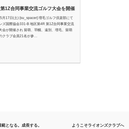
R 第1Z合同事業交流ゴルフ大会を開催
年5月17日(土) [su_spacer] 増毛ゴルフ倶楽部にて
ズ国際協会331-B 地区第4R 第1Z合同事業交流
大会が開催され 留萌、羽幌、遠別、増毛、留萌
のクラブ会員21名が参…
模範となる。成長する。
ようこそライオンズクラブへ