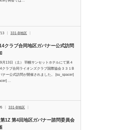
pacer] 例会では…
/13
331-B地区
R14クラブ合同地区ガバナー公式訪問
加
5年9月13日（土） 羽幌サンセットホテルにて第４
14クラブ合同ライオンズクラブ国際協会３３１B
ナー公式訪問が開催されました。 [su_spacer]
acer] …
/6
331-B地区
R 第1Z 第4回地区ガバナー諮問委員会
催