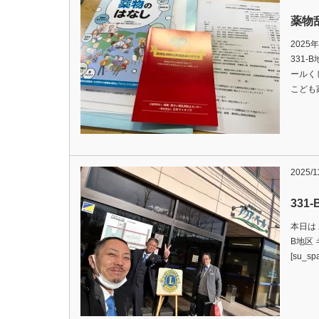
薬物
202
331
ールく
こども
2025/1
33
本日は 
B地区
[su_s