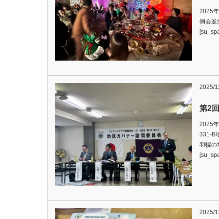
2025
例会並
[su_s
2025/1
第2
2025
331-
羽幌の地
[su_sp
2025/1