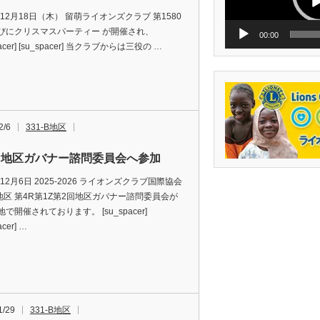
ー
年12月18日（木） 留萌ライオンズクラブ 第1580
びにクリスマスパーティー が開催され、
00:00
pacer] [su_spacer] 当クラブからは三役の …
2/6
331-B地区
回地区ガバナー諮問委員会へ参加
年12月6日 2025-2026 ライオンズクラブ国際協会
B地区 第4R第1Z第2回地区ガバナー諮問委員会が
で開催されております。 [su_spacer]
acer] …
1/29
331-B地区