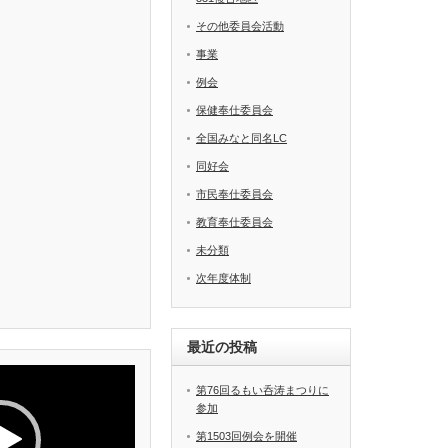
その他委員会活動
事業
例会
保健奉仕委員会
全国みなと同名LC
同好会
市民奉仕委員会
教育奉仕委員会
未分類
次年度体制
最近の投稿
第76回るもい呑涛まつりに
参加
第1503回例会を開催