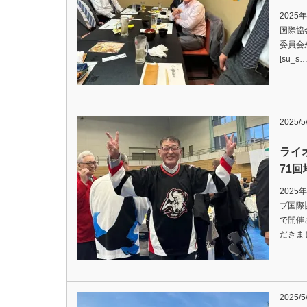
2025
国際協会
委員会が
[su_s
2025/5
ライ
71
2025
ブ国際
で開催
だきました
2025/5