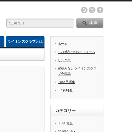
ライオンズクラブとは
ホーム
LC お問い合わせフォーム
リンク集
留萌みなとライオンズクラ
ブ会報誌
Lions用語集
LC 資料他
カテゴリー
331-B地区
331複合地区