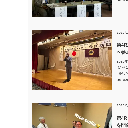
[su_s
2025/9
第4
へ参
202
Rから
地区ガバ
[su_sp
2025/6
第4
を開