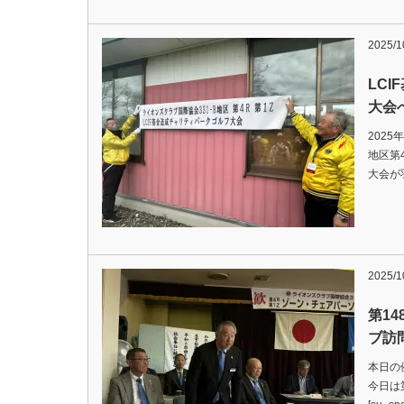
2025/1
LC
大会
2025
地区第
大会が羽
2025/1
第1
ブ訪
本日の
今日は第