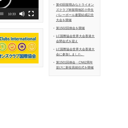
第43回留萌みなとライオン
ズクラブ杯留萌地区小学生
10:33
バレーボール連盟結成記念
大会を開催
第1502回例会を開催
LC国際協会世界大会香港大
会閉会式を迎え
LC国際協会世界大会香港大
会に参加しました。
第1501回例会・CN62周年
並びに新役員就任式を開催