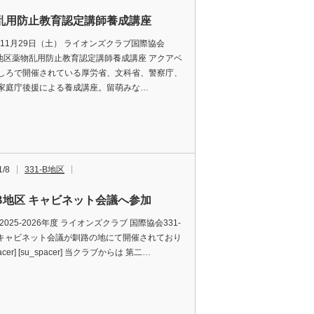
乱用防止教育認定講師養成講座
5年11月29日（土） ライオンズクラブ国際協会
-B地区薬物乱用防止教育認定講師養成講座️ アクアベ
しろで開催されている厚労省、文科省、警察庁、
家庭庁後援による養成講座。留萌みな…
1/8
331-B地区
1-B地区 キャビネット会議へ参加
2025-2026年度 ライオンズクラブ 国際協会331-
 キャビネット会議が釧路の地にて開催されており
pacer] [su_spacer] 当クラブからは 第二…