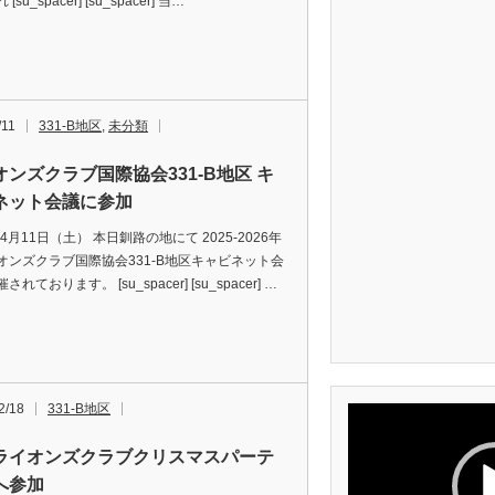
[su_spacer] [su_spacer] 当…
/11
331-B地区
,
未分類
オンズクラブ国際協会331-B地区 キ
ネット会議に参加
年4月11日（土） 本日釧路の地にて 2025-2026年
オンズクラブ国際協会331-B地区キャビネット会
れております。 [su_spacer] [su_spacer] …
2/18
331-B地区
動
画
プ
ライオンズクラブクリスマスパーテ
レ
ー
へ参加
ヤ