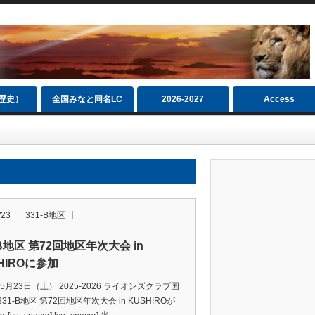
（歴史）
全国みなと同名LC
2026‐2027
Access
/23
331-B地区
-B地区 第72回地区年次大会 in
HIROに参加
年5月23日（土） 2025-2026 ライオンズクラブ国
31-B地区 第72回地区年次大会 in KUSHIROが