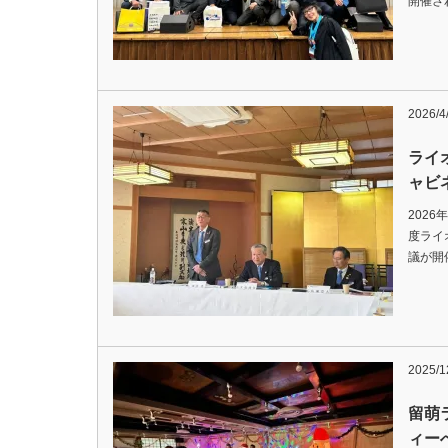
開催され 
2026/4
ライ
ャビ
2026
度ライ
議が開催さ
2025/1
留萌
ィー