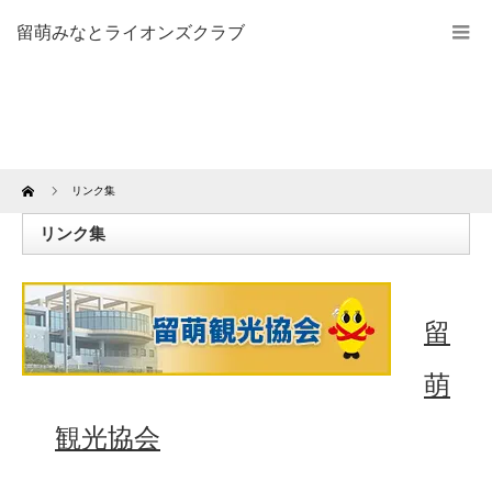
留萌みなとライオンズクラブ
Home
リンク集
リンク集
留
萌
観光協会