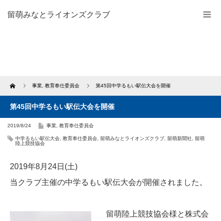
留萌みなとライオンズクラブ
Home
事業
,
教育奉仕委員会
第45回中学るもい駅伝大会を開催
第45回中学るもい駅伝大会を開催
2019/8/24
事業
,
教育奉仕委員会
中学るもい駅伝大会
,
教育奉仕委員会
,
留萌みなとライオンズクラブ
,
留萌新聞社
,
留萌
陸上競技協会
2019年8月24日(土)
当クラブ主催の中学るもい駅伝大会が開催されました。
留萌陸上競技協会様と株式会