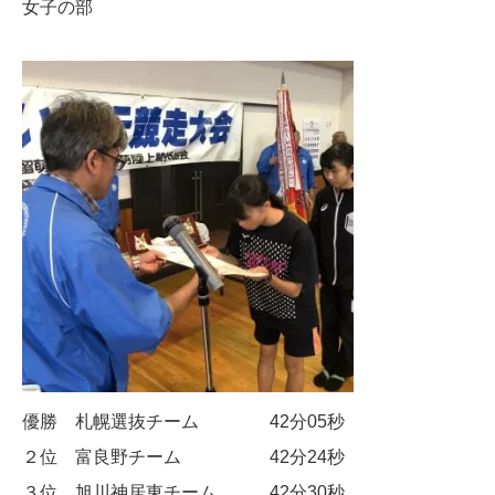
女子の部
優勝 札幌選抜チーム 42分05秒
２位 富良野チーム 42分24秒
３位 旭川神居東チーム 42分30秒