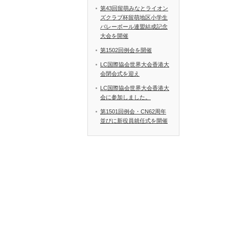
第43回留萌みなとライオン
ズクラブ杯留萌地区小学生
バレーボール連盟結成記念
大会を開催
第1502回例会を開催
LC国際協会世界大会香港大
会閉会式を迎え
LC国際協会世界大会香港大
会に参加しました。
第1501回例会・CN62周年
並びに新役員就任式を開催