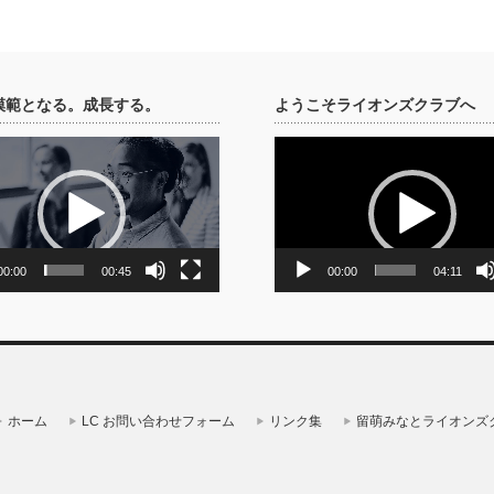
模範となる。成長する。
ようこそライオンズクラブへ
動
画
プ
レ
ー
ヤ
ー
00:00
00:45
00:00
04:11
ホーム
LC お問い合わせフォーム
リンク集
留萌みなとライオンズ