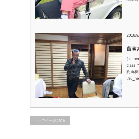
2018/9
留萌
[su_hea
clas
終,年
[/su_h
トップページに戻る