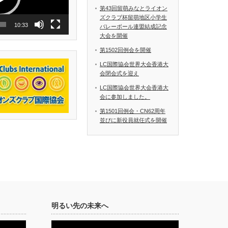
第43回留萌みなとライオン
ズクラブ杯留萌地区小学生
10:33
バレーボール連盟結成記念
大会を開催
第1502回例会を開催
LC国際協会世界大会香港大
会閉会式を迎え
LC国際協会世界大会香港大
会に参加しました。
第1501回例会・CN62周年
並びに新役員就任式を開催
明るい先の未来へ
動