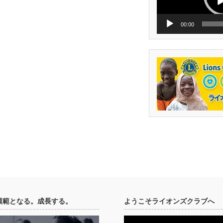
ー
00:00
模範となる。成長する。
ようこそライオンズクラブへ
動