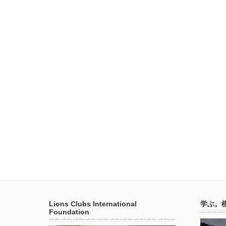
Lions Clubs International
学ぶ。
Foundation
動