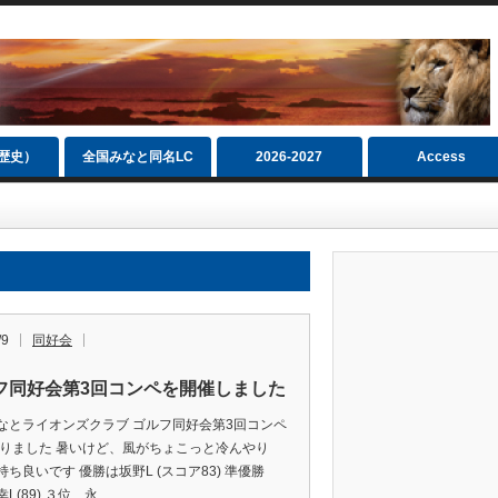
（歴史）
全国みなと同名LC
2026‐2027
Access
/9
同好会
フ同好会第3回コンペを開催しました
なとライオンズクラブ ゴルフ同好会第3回コンペ
まりました 暑いけど、風がちょこっと冷んやり
持ち良いです 優勝は坂野L (スコア83) 準優勝
L(89) ３位 永…