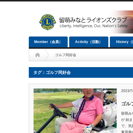
Member（会員）
Activity（活動）
History
ゴルフ同好会
タグ：ゴルフ同好会
2023/7
ゴル
留萌み
が 始
で、気
東原義幸