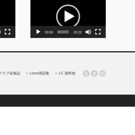
画
プ
レ
ー
ヤ
ー
00:00
03:22
クラブ会報誌
Lions用語集
LC 資料他