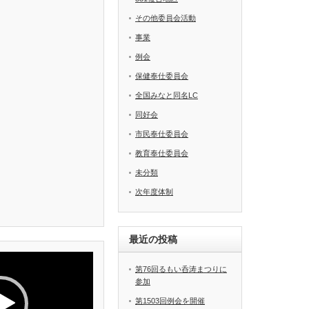
その他委員会活動
事業
例会
保健奉仕委員会
全国みなと同名LC
同好会
市民奉仕委員会
教育奉仕委員会
未分類
次年度体制
最近の投稿
第76回るもい呑涛まつりに
参加
第1503回例会を開催