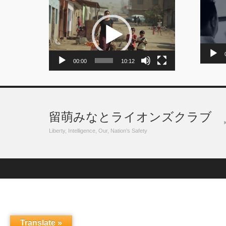
動
画
画
プ
プ
レ
レ
ー
ー
ヤ
ヤ
ー
ー
00:00
10:12
留萌みなとライオンズクラブ
Liberty, Intelligence, Our, Nation’s Safety
Translate »