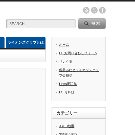
ライオンズクラブとは
ホーム
LC お問い合わせフォーム
リンク集
留萌みなとライオンズクラ
ブ会報誌
Lions用語集
LC 資料他
カテゴリー
331-B地区
331複合地区