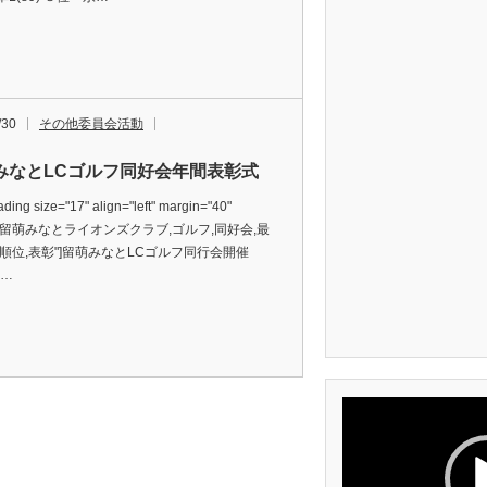
/30
その他委員会活動
みなとLCゴルフ同好会年間表彰式
ding size="17" align="left" margin="40"
s="留萌みなとライオンズクラブ,ゴルフ,同好会,最
間順位,表彰"]留萌みなとLCゴルフ同行会開催
e…
動
画
プ
レ
ー
ヤ