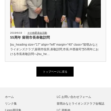
2019/6/19
その他委員会活動
55周年 留萌市長表敬訪問
[su_heading size="17" align="left" margin="40" class="留萌みなと
ライオンズクラブ,留萌市役所,表敬訪問,市長,中西俊司"]55周年にお
ける市長表敬訪問へ[/su_he…
トップページに戻る
ホーム
LC お問い合わせフォーム
リンク集
留萌みなとライオンズクラブ会報誌
Lions用語集
LC 資料他