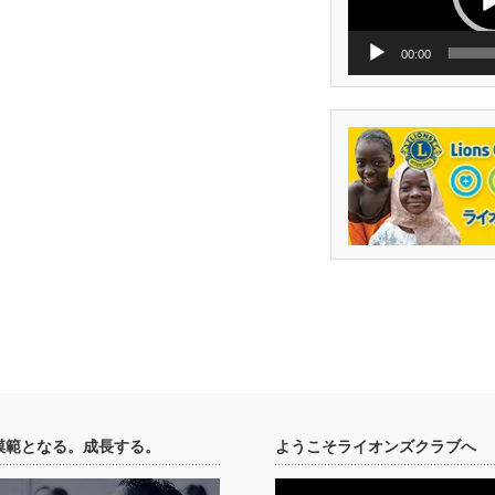
ー
00:00
模範となる。成長する。
ようこそライオンズクラブへ
動