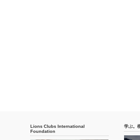
Lions Clubs International
学ぶ。
Foundation
動