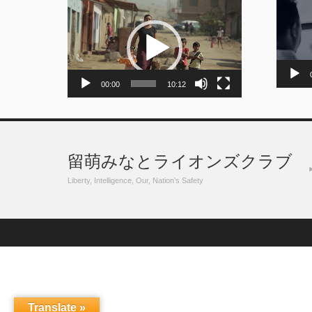
動
画
画
プ
プ
レ
レ
ー
ー
ヤ
ヤ
ー
ー
00:00
10:12
留萌みなとライオンズクラブ
Liberty, Intelligence, Our, Nation’s Safety
Translate »