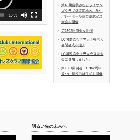
第43回留萌みなとライオン
ズクラブ杯留萌地区小学生
10:33
バレーボール連盟結成記念
大会を開催
第1502回例会を開催
LC国際協会世界大会香港大
会閉会式を迎え
LC国際協会世界大会香港大
会に参加しました。
第1501回例会・CN62周年
並びに新役員就任式を開催
明るい先の未来へ
動