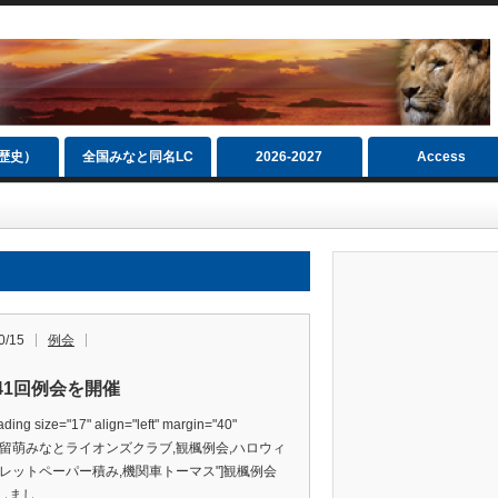
（歴史）
全国みなと同名LC
2026‐2027
Access
0/15
例会
341回例会を開催
ding size="17" align="left" margin="40"
s="留萌みなとライオンズクラブ,観楓例会,ハロウィ
イレットペーパー積み,機関車トーマス"]観楓例会
しまし…