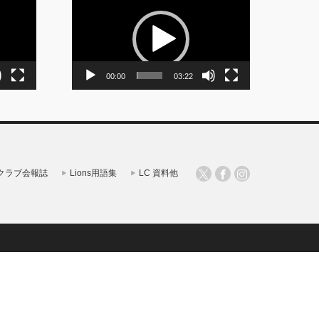
画
プ
レ
ー
ヤ
ー
00:00
03:22
クラブ会報誌
Lions用語集
LC 資料他