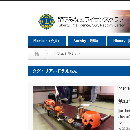
Member（会員）
Activity（活動）
History
リアルドラえもん
タグ：リアルドラえもん
2019/1
第1
[su_hea
clas
ン,ト
を開催