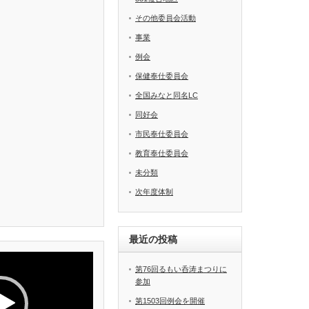
その他委員会活動
事業
例会
保健奉仕委員会
全国みなと同名LC
同好会
市民奉仕委員会
教育奉仕委員会
未分類
次年度体制
最近の投稿
第76回るもい呑涛まつりに
参加
第1503回例会を開催