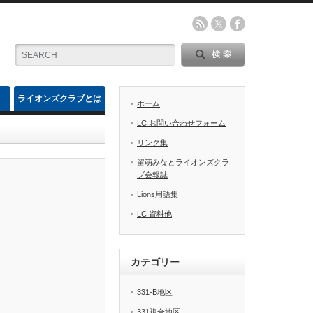
ライオンズクラブとは
ホーム
LC お問い合わせフォーム
リンク集
留萌みなとライオンズクラ
ブ会報誌
Lions用語集
LC 資料他
カテゴリー
331-B地区
331複合地区