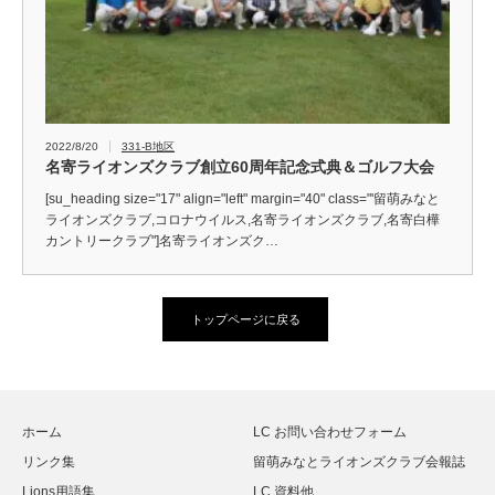
2022/8/20
331-B地区
名寄ライオンズクラブ創立60周年記念式典＆ゴルフ大会
[su_heading size="17" align="left" margin="40" class="'留萌みなと
ライオンズクラブ,コロナウイルス,名寄ライオンズクラブ,名寄白樺
カントリークラブ"]名寄ライオンズク…
トップページに戻る
ホーム
LC お問い合わせフォーム
リンク集
留萌みなとライオンズクラブ会報誌
Lions用語集
LC 資料他