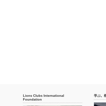
Lions Clubs International
学ぶ。
Foundation
動