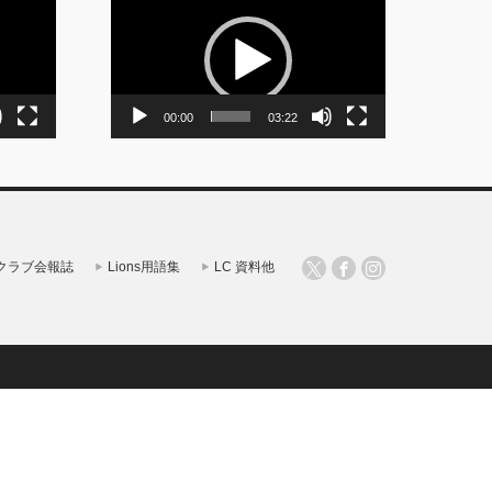
画
プ
レ
ー
ヤ
ー
00:00
03:22
クラブ会報誌
Lions用語集
LC 資料他