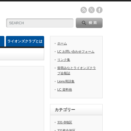
ライオンズクラブとは
ホーム
LC お問い合わせフォーム
リンク集
留萌みなとライオンズクラ
ブ会報誌
Lions用語集
LC 資料他
カテゴリー
331-B地区
331複合地区