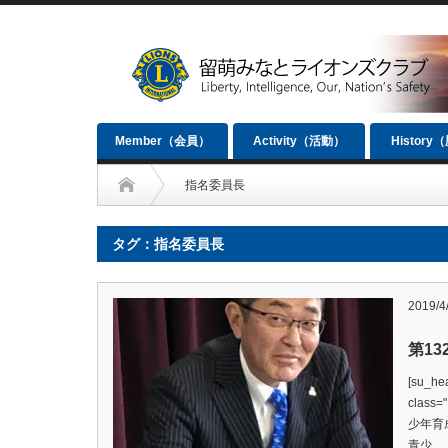
Member（会員）
Activity（活動）
History
指名委員長
タグ：指名委員長
2019/4
第1
[su_hea
clas
少年育
青少…