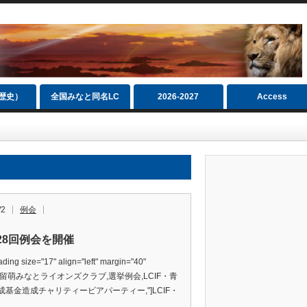
（歴史）
全国みなと同名LC
2026‐2027
Access
/2
例会
328回例会を開催
ding size="17" align="left" margin="40"
s="留萌みなとライオンズクラブ,選挙例会,LCIF・青
成基金造成チャリティービアパーティー,"]LCIF・