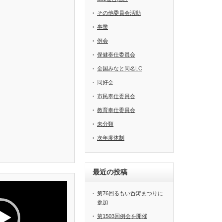
その他委員会活動
事業
例会
保健奉仕委員会
全国みなと同名LC
同好会
市民奉仕委員会
教育奉仕委員会
未分類
次年度体制
最近の投稿
第76回るもい呑涛まつりに
参加
第1503回例会を開催