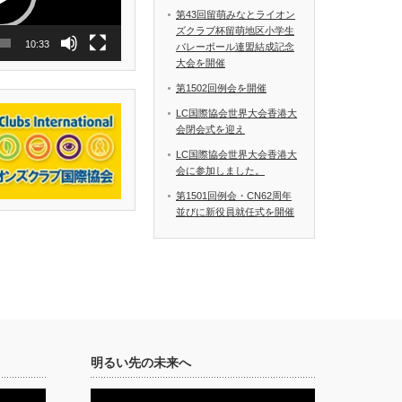
第43回留萌みなとライオン
ズクラブ杯留萌地区小学生
10:33
バレーボール連盟結成記念
大会を開催
第1502回例会を開催
LC国際協会世界大会香港大
会閉会式を迎え
LC国際協会世界大会香港大
会に参加しました。
第1501回例会・CN62周年
並びに新役員就任式を開催
明るい先の未来へ
動