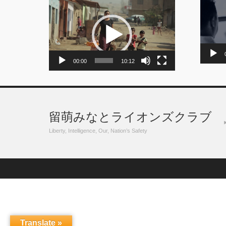
動
画
画
プ
プ
レ
レ
ー
ー
ヤ
ヤ
ー
ー
00:00
10:12
留萌みなとライオンズクラブ
Liberty, Intelligence, Our, Nation’s Safety
Translate »