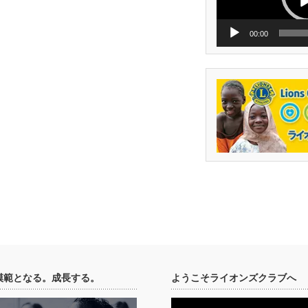
ー
00:00
模範となる。成長する。
ようこそライオンズクラブへ
動