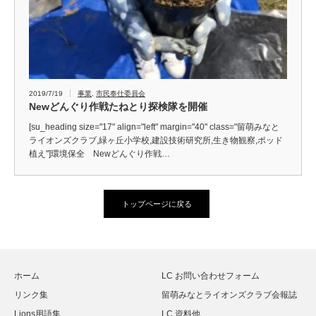
2019/7/19
事業
,
市民奉仕委員会
Newどんぐり作戦たねとり探検隊を開催
[su_heading size="17" align="left" margin="40" class="留萌みなと
ライオンズクラブ,緑ヶ丘小学校,建設技術研究所,生き物観察,ポッド
植え"]環境保全 Newどんぐり作戦…
トップページに戻る
ホーム
LC お問い合わせフォーム
リンク集
留萌みなとライオンズクラブ会報誌
Lions用語集
LC 資料他