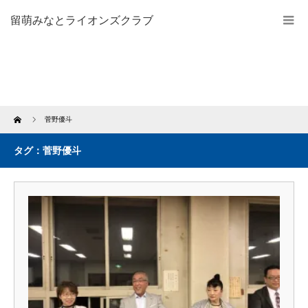
留萌みなとライオンズクラブ
Home
菅野優斗
タグ：菅野優斗