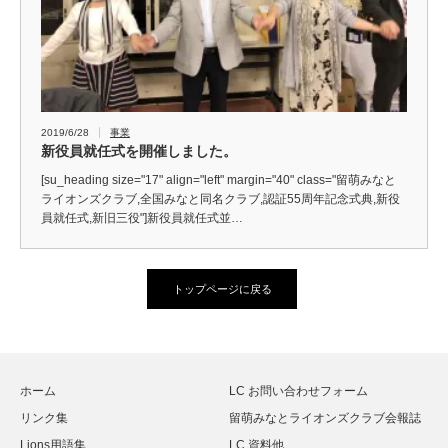
2019/6/28
事業
新役員就任式を開催しました。
[su_heading size="17" align="left" margin="40" class="留萌みなと
ライオンズクラブ,全国みなと同名クラブ,認証55周年記念式典,新役
員就任式,新旧三役"]新役員就任式並…
トップページに戻る
ホーム
LC お問い合わせフォーム
リンク集
留萌みなとライオンズクラブ会報誌
Lions用語集
LC 資料他