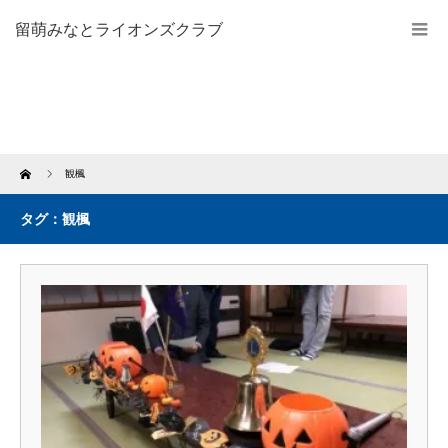
留萌みなとライオンズクラブ
Home
観楓
タグ：観楓