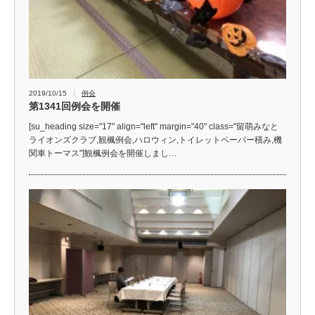
2019/10/15
例会
第1341回例会を開催
[su_heading size="17" align="left" margin="40" class="留萌みなと
ライオンズクラブ,観楓例会,ハロウィン,トイレットペーパー積み,機
関車トーマス"]観楓例会を開催しまし…