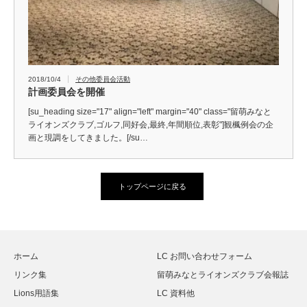
2018/10/4
その他委員会活動
計画委員会を開催
[su_heading size="17" align="left" margin="40" class="留萌みなと
ライオンズクラブ,ゴルフ,同好会,最終,年間順位,表彰"]観楓例会の企
画と現調をしてきました。[/su…
トップページに戻る
ホーム
LC お問い合わせフォーム
リンク集
留萌みなとライオンズクラブ会報誌
Lions用語集
LC 資料他