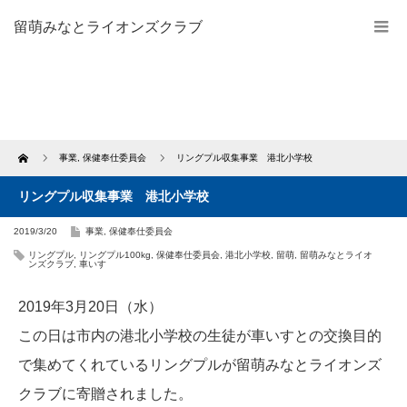
留萌みなとライオンズクラブ
Home
事業
,
保健奉仕委員会
リングプル収集事業 港北小学校
リングプル収集事業 港北小学校
2019/3/20
事業
,
保健奉仕委員会
リングプル
,
リングプル100kg
,
保健奉仕委員会
,
港北小学校
,
留萌
,
留萌みなとライオ
ンズクラブ
,
車いす
2019年3月20日（水）
この日は市内の港北小学校の生徒が車いすとの交換目的
で集めてくれているリングプルが留萌みなとライオンズ
クラブに寄贈されました。