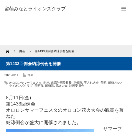
留萌みなとライオンズクラブ
Home
例会
第1433回例会納涼例会を開催
第1433回例会納涼例会を開催
2023/8/11
例会
オロロンサマーフェスタ
,
南岸
,
東原計画委員長
,
準優勝
,
玉入れ大会
,
留萌
,
留萌みなと
ライオンズクラブ
,
留萌市
,
留萌港
,
花火大会
,
計画委員会
8月11日(金)
第1433回例会
オロロンサマーフェスタの
オロロン花火大会の観賞を兼
ねた
納涼例会が盛大に開催されました。
サマーフ