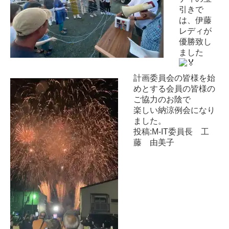
引きで
は、
伊藤
レディが
優勝致し
ました
計画委員会の皆様を始
めとする
会員の皆様の
ご協力のお陰で
楽しい納涼例会になり
ました。
投稿:M-IT委員長 工
藤 由美子