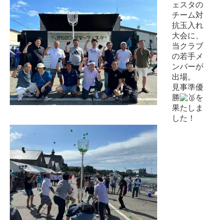
ェスタの
チーム対
抗玉入れ
大会に、
当クラブ
の若手メ
ンバーが
出場。
見事準優
勝
を
果たしま
した！