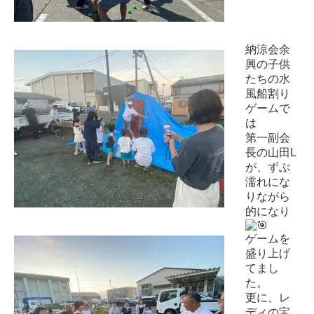
納涼会余
興の
子供
たちの水
風船割り
ゲームで
は
第一副会
長の山田L
が、
ずぶ
濡れにな
りながら
的になり
ゲームを
盛り上げ
てまし
た。
更に、レ
ディの宝