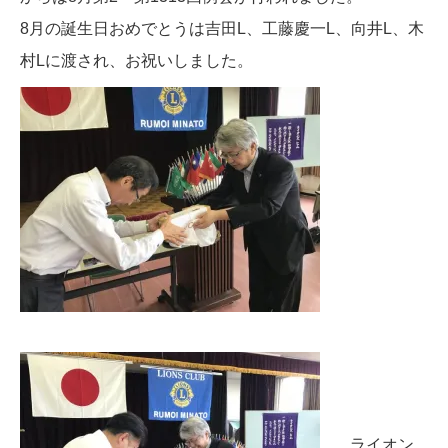
8月の誕生日おめでとうは吉田L、工藤慶一L、向井L、木
村Lに渡され、お祝いしました。
ライオン