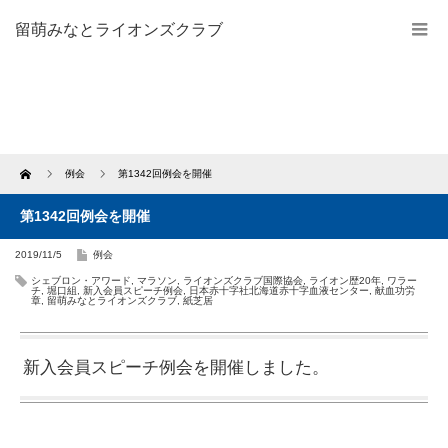
留萌みなとライオンズクラブ
Home
例会
第1342回例会を開催
第1342回例会を開催
2019/11/5
例会
シェブロン・アワード
,
マラソン
,
ライオンズクラブ国際協会
,
ライオン歴20年
,
ワラー
チ
,
堀口組
,
新入会員スピーチ例会
,
日本赤十字社北海道赤十字血液センター
,
献血功労
章
,
留萌みなとライオンズクラブ
,
紙芝居
新入会員スピーチ例会を開催しました。