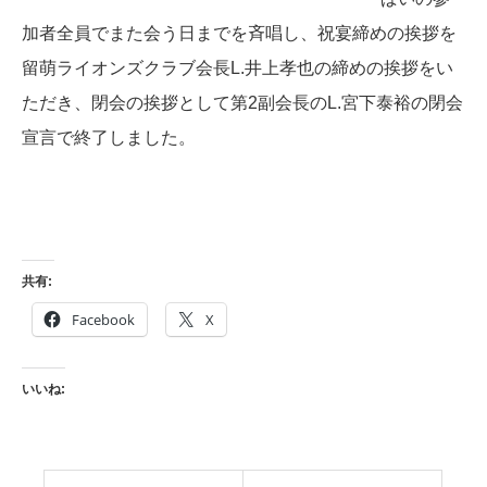
加者全員でまた会う日までを斉唱し、祝宴締めの挨拶を
留萌ライオンズクラブ会長L.井上孝也の締めの挨拶をい
ただき、閉会の挨拶として第2副会長のL.宮下泰裕の閉会
宣言で終了しました。
共有:
Facebook
X
いいね: