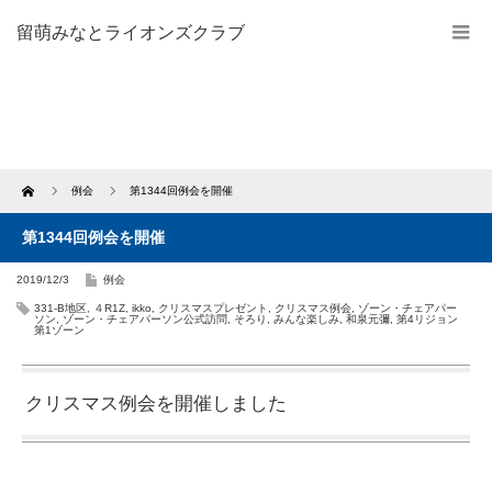
留萌みなとライオンズクラブ
Home
例会
第1344回例会を開催
第1344回例会を開催
2019/12/3
例会
331-B地区
,
４R1Z
,
ikko
,
クリスマスプレゼント
,
クリスマス例会
,
ゾーン・チェアパー
ソン
,
ゾーン・チェアパーソン公式訪問
,
そろり
,
みんな楽しみ
,
和泉元彌
,
第4リジョン
第1ゾーン
クリスマス例会を開催しました