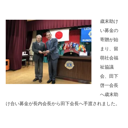
歳末助け
い募金の
寄贈が始
まり、留
萌社会福
祉協議
会、田下
啓一会長
へ歳末助
け合い募金が長内会長から田下会長へ手渡されました。