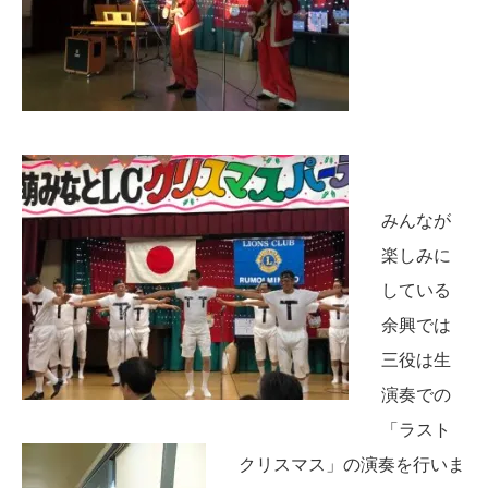
みんなが
楽しみに
している
余興では
三役は生
演奏での
「ラスト
クリスマス」の演奏を行いま