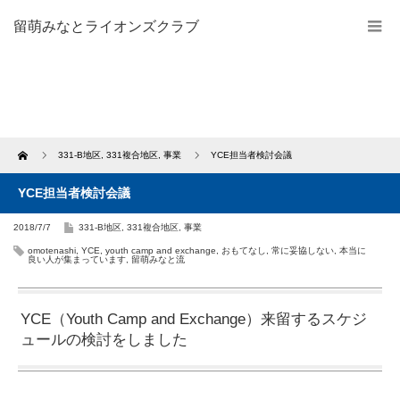
留萌みなとライオンズクラブ
Home
331-B地区
,
331複合地区
,
事業
YCE担当者検討会議
YCE担当者検討会議
2018/7/7
331-B地区
,
331複合地区
,
事業
omotenashi
,
YCE
,
youth camp and exchange
,
おもてなし
,
常に妥協しない
,
本当に
良い人が集まっています
,
留萌みなと流
YCE（Youth Camp and Exchange）来留するスケジ
ュールの検討をしました