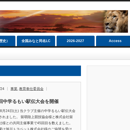
（歴史）
全国みなと同名LC
2026‐2027
Access
/24
事業
,
教育奉仕委員会
5回中学るもい駅伝大会を開催
年8月24日(土) 当クラブ主催の中学るもい駅伝大会
されました。 留萌陸上競技協会様と株式会社留
社様との共同主催事業で45回目を数えました。
業は旭川トヨペット株式会社様のご協賛を受け…