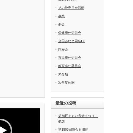
その他委員会活動
事業
例会
保健奉仕委員会
全国みなと同名LC
同好会
市民奉仕委員会
教育奉仕委員会
未分類
次年度体制
最近の投稿
第76回るもい呑涛まつりに
参加
第1503回例会を開催