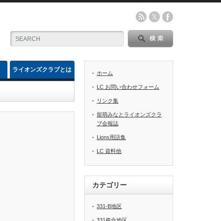
ライオンズクラブとは
ホーム
LC お問い合わせフォーム
リンク集
留萌みなとライオンズクラ
ブ会報誌
Lions用語集
LC 資料他
カテゴリー
331-B地区
331複合地区