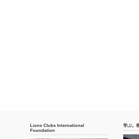
Lions Clubs International
学ぶ。
Foundation
動