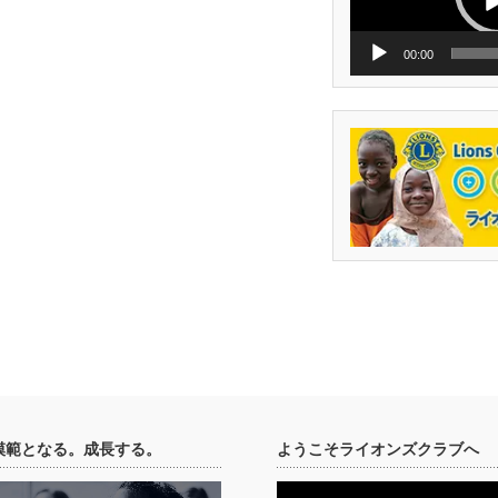
ー
00:00
模範となる。成長する。
ようこそライオンズクラブへ
動