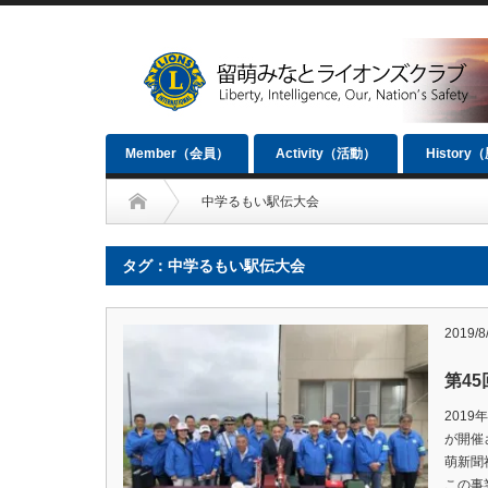
Member（会員）
Activity（活動）
History
中学るもい駅伝大会
タグ：中学るもい駅伝大会
2019/8
第4
2019
が開催
萌新聞
この事