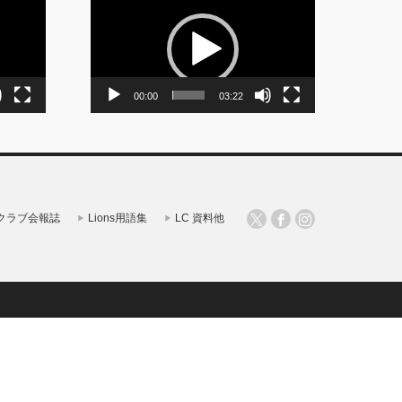
画
プ
レ
ー
ヤ
ー
00:00
03:22
クラブ会報誌
Lions用語集
LC 資料他