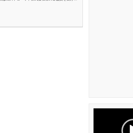
動
画
プ
レ
ー
ヤ