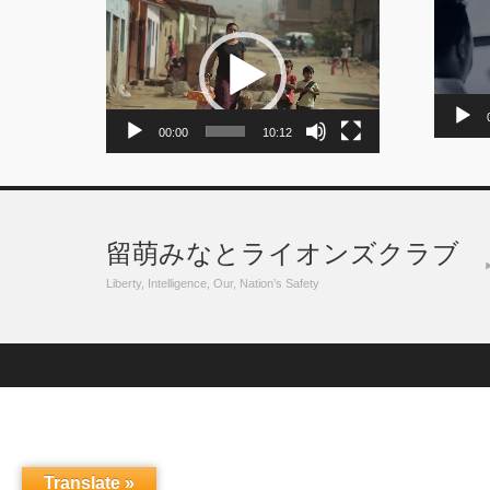
動
画
画
プ
プ
レ
レ
ー
ー
ヤ
ヤ
ー
ー
00:00
10:12
留萌みなとライオンズクラブ
Liberty, Intelligence, Our, Nation’s Safety
Translate »