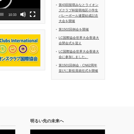
第43回留萌みなとライオン
ズクラブ杯留萌地区小学生
10:33
バレーボール連盟結成記念
大会を開催
第1502回例会を開催
LC国際協会世界大会香港大
会閉会式を迎え
LC国際協会世界大会香港大
会に参加しました。
第1501回例会・CN62周年
並びに新役員就任式を開催
明るい先の未来へ
動